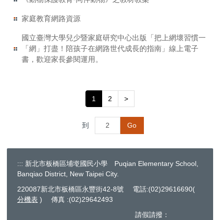
家庭教育網路資源
國立臺灣大學兒少暨家庭研究中心出版「把上網壞習慣一
「網」打盡！陪孩子在網路世代成長的指南」線上電子
書，歡迎家長參閱運用。
1
2
>
到
Go
:::
新北市板橋區埔墘國民小學 Puqian Elementary School,
Banqiao District, New Taipei City.
220087新北市板橋區永豐街42-8號 電話:(02)29616690(
分機表
) 傳真 :(02)29642493
請假請撥：