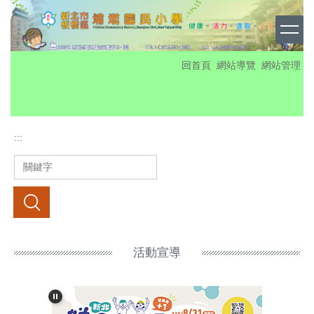
跳
到
主
要
:::
回首頁
網站導覽
網站管理
內
容
區
:::
搜尋
活動宣導