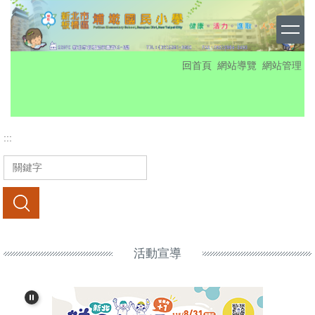
跳
到
主
要
:::
回首頁
網站導覽
網站管理
內
容
區
:::
搜尋
活動宣導