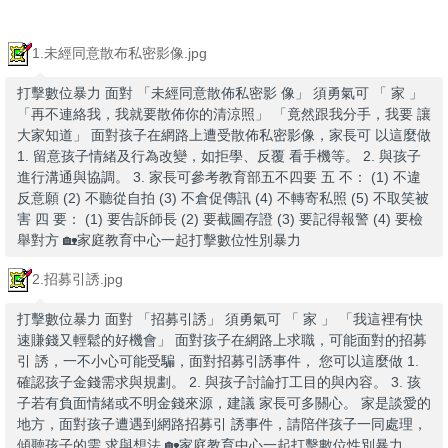
1.未經同意散布私密影像.jpg
打擊數位暴力 面對 「未經同意散佈私密影 像」 須勇氣可 「 家 」
「再不連絡我，我就要散佈你的清涼照」 「竟然跟我分手，我要 讓
大家知道」 面對孩子在網路上遭受散佈私密影像，家長可 以這麼做
1. 留意孩子情緒及行為改變，如拒學、反覆 看手機等。 2. 與孩子
進行溝通與協調。 3. 家長可參考教育部五不四要 五 不： (1) 不違
反意願 (2) 不聽從自拍 (3) 不倉促傳訊 (4) 不轉寄私照 (5) 不取笑被
害 四 要： (1) 要告訴師長 (2) 要截圖存證 (3) 要記得報警 (4) 要檢
舉對方 🏡家庭教育中心一起打擊數位性別暴力
2.招募引誘.jpg
打擊數位暴力 面對 「招募引誘」 須勇氣可 「 家 」 「我這裡有快
速賺錢又輕鬆的好機會」 面對孩子在網路上求職，可能面對的招募
引 誘，一不小心可能受騙，面對招募引誘事件， 您可以這麼做 1.
確認孩子金錢需求與規劃。 2. 與孩子討論打工目的與內容。 3. 孩
子若有負面情緒或不明金錢來源，建議 家長可多關心。 家是談愛的
地方，面對孩子遭遇到網路招募引 誘事件，請陪伴孩子一同處理，
傾聽孩子的需 求與想法 🏡家庭教育中心一起打擊數位性別暴力