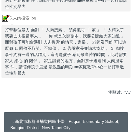
遇到性勒索事 件，請陪伴孩子度過難關 🏡家庭教育中心一起打擊數
位性別暴力
5.人肉搜索.jpg
打擊數位暴力 面對 「 人肉搜索 」 須勇氣可 「 家 」 「 太精采了
我要去肉搜當事人 」 「你 就是欠開副本，我要公開給大家知道 」
面對孩子可能會遇到 人肉搜索 的情形，家長 、 老師及同儕 可以這
麼做 1. 同儕不取笑、不轉傳 。 2. 告訴家長並請求協助 。 3. 肉搜
事件約有一週的活躍期，這將是孩子 感到最痛苦的時間 ，此時需要
家人 細心 的 陪伴 。 家是談愛的地方，面對孩子遭遇到 人肉搜索
事 件，請陪伴孩子度過 最艱難的時刻 🏡家庭教育中心一起打擊數
位性別暴力
瀏覽數:
473
:::
新北市板橋區埔墘國民小學 Puqian Elementary School,
Banqiao District, New Taipei City.