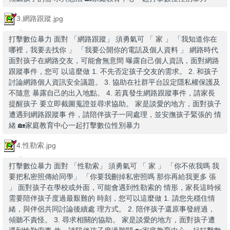
3.網路跟蹤.jpg
打擊數位暴力 面對 「網路跟蹤」 須勇氣可 「 家 」 「我知道你在
哪裡，我要去找你 」 「我要公開你的電話及個人資料 」 網路時代
面對孩子在網路交友，可能會無意間 曝露自己個人資訊，面對網路
跟蹤事件，您可 以這麼做 1. 不先否定孩子交友的需求。 2. 和孩子
討論網路個人資訊安全議題。 3. 協助在社群平台設定隱私權保護及
不隨意 暴露自己的出入地點。 4. 若真發生網路跟蹤事件，請家長
提醒孩子 要立即截圖蒐證並尋求協助。 家是談愛的地方，面對孩子
遭遇到網路跟蹤事 件，請陪伴孩子一同處理，並安撫孩子緊張的 情
緒 🏡家庭教育中心一起打擊數位性別暴力
4.性勒索.jpg
打擊數位暴力 面對 「性勒索」 須勇氣可 「 家 」 「你不依我嗎 我
要把私密照傳給同學」 「你要我刪掉私密照嗎 那你再給我更多 張
」 面對孩子在學校或外面，可能會遇到性勒索的 情形，家長這時候
需要陪伴孩子度過最艱難的 時刻，您可以這麼做 1. 請您先穩住情
緒，與伴侶共同討論後續處 理方式。 2. 陪伴孩子還原事發經過，
傾聽不責怪。 3. 尋求相關的協助。 家是談愛的地方，面對孩子遭