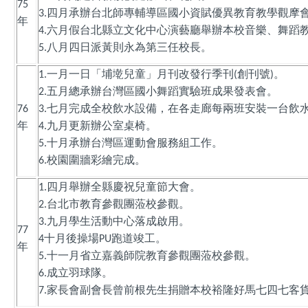
75
四月承辦台北師專輔導區國小資賦優異教育教學觀摩
3.
年
六月假台北縣立文化中心演藝廳舉辦本校音樂、舞蹈
4.
八月四日派黃則永為第三任校長。
5.
一月一日「埔墘兒童」月刊改發行季刊
創刊號
。
1.
(
)
五月總承辦台灣區國小舞蹈實驗班成果發表會。
2.
七月完成全校飲水設備，在各走廊每兩班安裝一台飲
76
3.
年
九月更新辦公室桌椅。
4.
十月承辦台灣區運動會服務組工作。
5.
校園圍牆彩繪完成。
6.
四月舉辦全縣慶祝兒童節大會。
1.
台北市教育參觀團蒞校參觀。
2.
九月學生活動中心落成啟用。
3.
77
十月後操場
跑道竣工。
4
PU
年
十一月省立嘉義師院教育參觀團蒞校參觀。
5.
成立羽球隊。
6.
家長會副會長曾前根先生捐贈本校裕隆好馬七四七客
7.