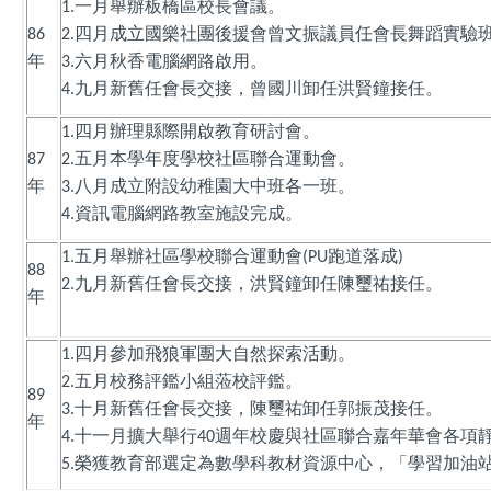
一月舉辦板橋區校長會議。
1.
四月成立國樂社團後援會曾文振議員任會長舞蹈實驗
86
2.
年
六月秋香電腦網路啟用。
3.
九月新舊任會長交接，曾國川卸任洪賢鐘接任。
4.
四月辦理縣際開啟教育研討會。
1.
五月本學年度學校社區聯合運動會。
87
2.
年
八月成立附設幼稚園大中班各一班。
3.
資訊電腦網路教室施設完成。
4.
五月舉辦社區學校聯合運動會
跑道落成
1.
(PU
)
88
九月新舊任會長交接，洪賢鐘卸任陳璽祐接任。
2.
年
四月參加飛狼軍團大自然探索活動。
1.
五月校務評鑑小組蒞校評鑑。
2.
89
十月新舊任會長交接，陳璽祐卸任郭振茂接任。
3.
年
十一月擴大舉行
週年校慶與社區聯合嘉年華會各項
4.
40
榮獲教育部選定為數學科教材資源中心，「學習加油
5.