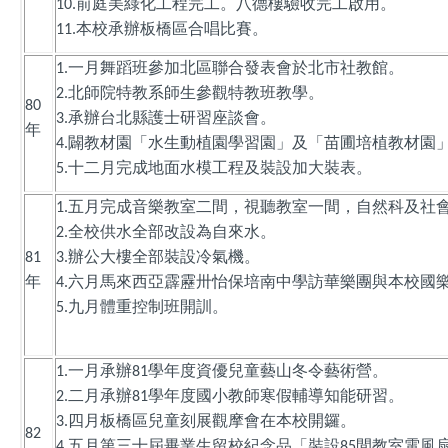
前庭美綠化工程完工。八德樓驗收完工啟用。
10.
本校承辦板橋區合唱比賽。
11.
一月舞蹈班參加北區聯合發表會於北市社教館。
1.
北師院特教系師生參觀特教班教學。
2.
80
承辦台北縣護士研習座談會。
3.
年
闢教材園「水生動植園學習園」及「苗圃培植教材園
4.
十二月完成地面水模工程及裝設加大裝表。
5.
五月完成音樂教室二間，視聽教室一間，自然科及社
1.
全校供水全部改設為自來水。
2.
辦公大樓全部裝設冷氣機。
81
3.
年
六月馬來西亞霹靂卅怡保培南中學訪華樂團與本校國
4.
九月體重控制班開訓。
5.
一月承辦
學年度資優兒童藝山冬令藝術營。
1.
81
二月承辦
學年度國小教師寒假輔導知能研習。
2.
81
四月板橋區兒童刻展觀摩會在本校開鑼。
3.
82
五月第三十屆畢業生留校紀念品「裝設
間教室電風
4.
85