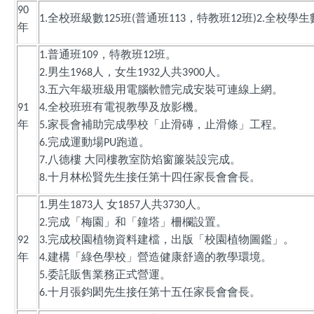
90
全校班級數
班
普通班
，特教班
班
全校學生
1.
125
(
113
12
)2.
年
普通班
，特教班
班。
1.
109
12
男生
人，女生
人共
人。
2.
1968
1932
3900
五六年級班級用電腦軟體完成安裝可連線上網。
3.
全校班班有電視教學及放影機。
91
4.
年
家長會補助完成學校「止滑磚，止滑條」工程。
5.
完成運動場
跑道。
6.
PU
八德樓
大同樓教室防焰窗簾裝設完成。
7.
十月林松賢先生接任第十四任家長會會長。
8.
男生
人
女
人共
人。
1.
1873
1857
3730
完成「梅園」和「鐘塔」柵欄設置。
2.
完成校園植物資料建檔，出版「校園植物圖鑑」。
92
3.
年
建構「綠色學校」營造健康舒適的教學環境。
4.
委託販售業務正式營運。
5.
十月張鈞閎先生接任第十五任家長會會長。
6.