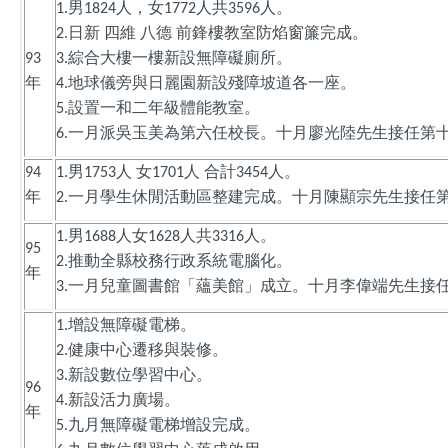
男
人，女
人共
人。
1.
1824
1772
3596
日新
四維
八德
前鋒樓教室防焰窗簾完成。
2.
綜合大樓一樓新設無障礙廁所。
93
3.
年
地球儀旁與日麗園新設殘障坡道各一座。
4.
設置一和二年級體能教室。
5.
一月派吳玉美為第六任校長。十月廖光陸先生接任第
6.
男
人
女
人
合計
人。
94
1.
1753
1701
3454
年
一月學生休閒活動區整建完成。十月陳顯宗先生接任
2.
男
人女
人共
人。
1.
1688
1628
3316
95
推動全縣校務行政系統電腦化。
2.
年
一月兒童圖書館「蘊美館」成立。十月李偉端先生接
3.
增設無障礙電梯。
1.
健康中心遷移與裝修。
2.
新設數位學習中心。
3.
96
新設活力廣場。
4.
年
九月無障礙電梯增設完成。
5.