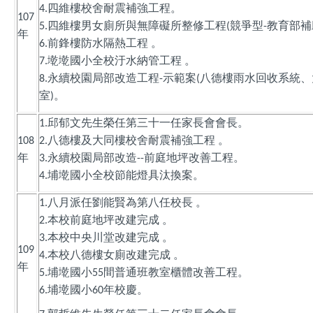
四維樓校舍耐震補強工程。
4.
107
四維樓男女廁所與無障礙所整修工程
競爭型
教育部補
5.
(
-
年
前鋒樓防水隔熱工程
。
6.
墘墘國小全校汙水納管工程
。
7.
永續校園局部改造工程
示範案
八德樓雨水回收系統、
8.
-
(
室
。
)
邱郁文先生榮任第三十一任家長會會長。
1.
八德樓及大同樓校舍耐震補強工程
。
108
2.
年
永續校園局部改造
前庭地坪改善工程。
3.
--
埔墘國小全校節能燈具汰換案。
4.
八月派任劉能賢為第八任校長
。
1.
本校前庭地坪改建完成
。
2.
本校中央川堂改建完成
。
3.
109
本校八德樓女廁改建完成
。
4.
年
埔墘國小
間普通班教室櫃體改善工程。
5.
55
埔墘國小
年校慶。
6.
60