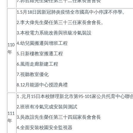
郭哲維先生榮任第三十二任家長會會長
7.
月
日因新冠肺炎疫情全市國高中小停課不停學。
1.5
18
李大偉先生榮任第三十三任家長會會長。
2.
本校電力系統改善與班級冷氣裝設
3.
幼兒園搬遷與增班工程
4.
110
年
日新樓教室搬遷工程
5.
風雨走廊新建工程
6.
視聽教室優化
7.
月能源中心授證典禮
8.12
元月
日本校辦理新北市第
家公共托育中心聯
1 .
15
95-101
班班有冷氣完成安裝與測試
2.
111
吳政誼先生榮任第三十四屆家長會會長
3.
年
全面安裝校園安全監視器
4.