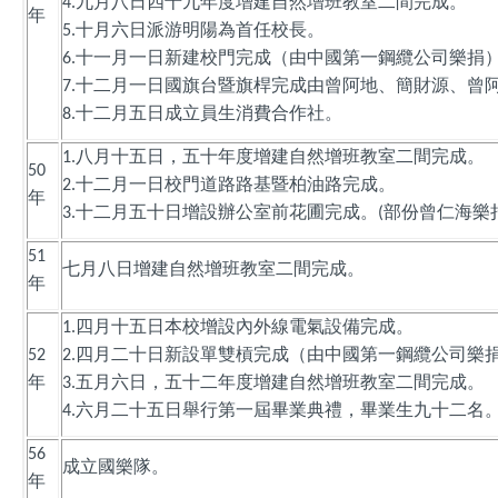
九月八日四十九年度增建自然增班教室二間完成。
4.
年
十月六日派游明陽為首任校長。
5.
十一月一日新建校門完成（由中國第一鋼纜公司樂捐
6.
十二月一日國旗台暨旗桿完成由曾阿地、簡財源、曾
7.
十二月五日成立員生消費合作社。
8.
八月十五日，五十年度增建自然增班教室二間完成。
1.
50
十二月一日校門道路路基暨柏油路完成。
2.
年
十二月五十日增設辦公室前花圃完成。
部份曾仁海樂
3.
(
51
七月八日增建自然增班教室二間完成。
年
四月十五日本校增設內外線電氣設備完成。
1.
四月二十日新設單雙槓完成（由中國第一鋼纜公司樂
52
2.
年
五月六日，五十二年度增建自然增班教室二間完成。
3.
六月二十五日舉行第一屆畢業典禮，畢業生九十二名
4.
56
成立國樂隊。
年