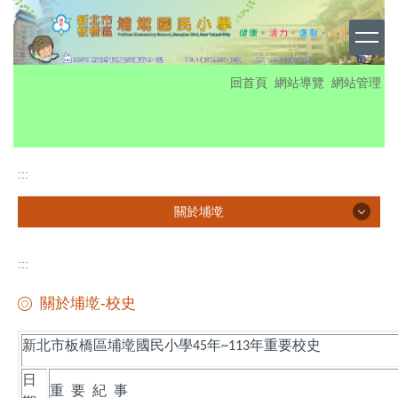
跳
到
主
要
:::
回首頁
網站導覽
網站管理
內
容
區
:::
關於埔墘
關於埔墘
:::
校徽
關於埔墘-校史
校史
新北市板橋區埔墘國民小學
年
年重要校史
45
~113
埔墘榮耀
日
重
要
紀
事
歷年獎盃獎牌