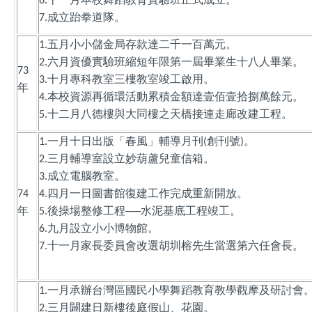
6.
成立跆拳道隊。
7.
五月小小儲金局存款達二千一百萬元。
1.
六月資優實驗班縮短年限第一屆畢業生十八人畢業。
2.
73
十月專科教室三樓教室竣工啟用。
3.
年
本校資源再循環活動累積金額達壹佰壹拾捌萬餘元。
4.
十二月八德樓與大同樓之天橋接連走廊改建工程。
5.
一月十日出版「春風」輔導月刊
創刊號
。
1.
(
)
三月輔導室設立妙葫蘆兒童信箱。
2.
成立電腦教室。
3.
四月一日圖書館復建工作完成重新開放。
74
4.
年
後操場整修工程──水泥基底工程竣工。
5.
九月設立小小博物館。
6.
十一月家長委員會改選胡圳榕先生當選第六任會長。
7.
一月承辦台灣區國民小學舞蹈教育教學觀摩及研討會
1.
三月闢建日新樓後庭假山、花園。
2.