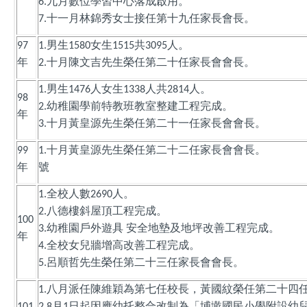
九月數位學習中心落成啟用。
6.
十一月林錦秀女士接任第十九任家長會長。
7.
男生
女生
共
人。
97
1.
1580
1515
3095
年
十月陳文吉先生榮任第二十任家長會會長。
2.
男生
人女生
人共
人。
1.
1476
1338
2814
98
幼稚園學前特教班教室整建工程完成。
2.
年
十月黃皇源先生榮任第二十一任家長會會長。
3.
十月黃皇源先生榮任第二十二任家長會會長。
99
1.
2
年
號
全校人數
人。
1.
2690
八德樓斜屋頂工程完成。
2.
100
幼稚園戶外遊具
安全地墊及地坪改善工程完成。
3.
年
全校女兒牆增高改善工程完成。
4.
呂順哲先生榮任第二十三任家長會會長。
5.
八月派任陳維穎為第七任校長，黃國紋榮任第二十四
1.
月
日起因應幼托整合改制為「埔墘國民小學附設幼
101
2.8
1