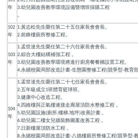
年
幼兒園改善教學環境設備暨增班採購工程
3.
。
黃志松先生榮任第二十五任家長會會長。
102
1.
年
前鋒樓廁所整修工程。
2.
孟世達先生榮任第二十六任家長會會長。
1.
綜合大樓結構補強工程
。
103
2.
年
幼兒園改善教學環境將進行廚房餐餐梯設置工程。
3.
永續校園局部改造計畫
生態園整修工程
競爭型
教育
4.
-
(
-
孟世達先生榮任第二十七任家長會會長。
1.
五年級成立
班體育籃球班。
2.
1
健康中心改造工程。
3.
四維樓與正氣樓連接走廊屋頂防水整修工程
。
4.
104
幼兒園設施
廁所
樓梯
地坪
改善計畫
。
5.
(
.
.
)
年
幼兒園二樓女兒牆裝飾圖案改善工程
。
6.
日新樓屋頂防水工程
。
7.
永續校園局部改造計畫
八德樓廁所整修工程
競爭型
8.
-
(
-