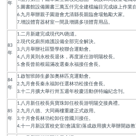
年
圖書館設備圖書三萬五仟完全建檔編目完成線上作業
5.
九月舉辦親子園遊會尤清縣長親臨會場勉勵大家。
6.
增設體育器材室一間及增購多項體育用品。
7.
二月新建完成現代
跑道。
1.
PU
現代化廁所維護設備全部完全解決。
2.
83
六月舉辦社區暨學校聯合運動會。
3.
年
八月黃則永校長退休，再度派任游明陽校長。
4.
會長曾前根屆滿改選秦永福接任會長。
5.
啟智班師生參加奧林匹克運動會。
1.
84
九月會長秦永福卸任選林功松接任會長。
2.
年
十二月擴大舉行卅五週年校慶活動併特編紀念刊。
3.
八月新任校長吳寶珠卸任校長游明陽交接典禮。
1.
九月八德、大同兩樓重建正式啟用。
85
2.
年
十月會長林功松卸任曾國川接任。
3.
十一月新設置校史室
會議室
落成啟用擴大舉辦開啟教
4.
(
)