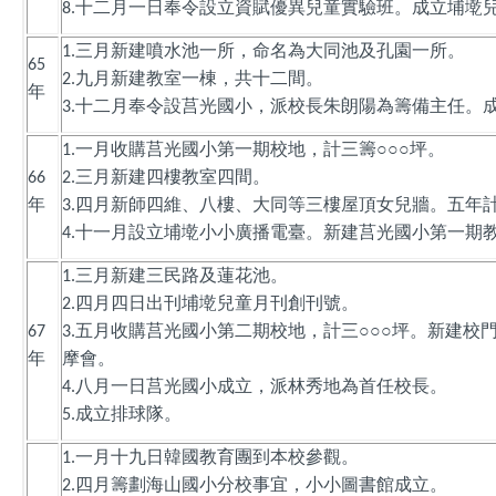
十二月一日奉令設立資賦優異兒童實驗班。成立埔墘
8.
三月新建噴水池一所，命名為大同池及孔園一所。
1.
65
九月新建教室一棟，共十二間。
2.
年
十二月奉令設莒光國小，派校長朱朗陽為籌備主任。
3.
一月收購莒光國小第一期校地，計三籌○○○坪。
1.
三月新建四樓教室四間。
66
2.
年
四月新師四維、八樓、大同等三樓屋頂女兒牆。五年
3.
十一月設立埔墘小小廣播電臺。新建莒光國小第一期
4.
三月新建三民路及蓮花池。
1.
四月四日出刊埔墘兒童月刊創刊號。
2.
五月收購莒光國小第二期校地，計三○○○坪。新建校
67
3.
年
摩會。
八月一日莒光國小成立，派林秀地為首任校長。
4.
成立排球隊。
5.
一月十九日韓國教育團到本校參觀。
1.
四月籌劃海山國小分校事宜，小小圖書館成立。
2.