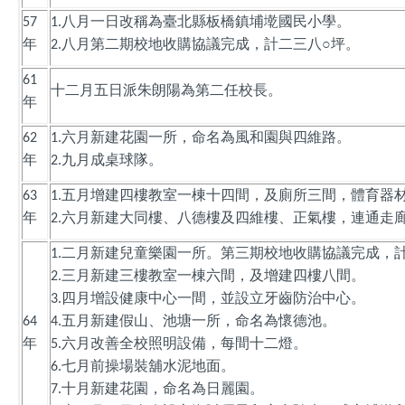
八月一日改稱為臺北縣板橋鎮埔墘國民小學。
57
1.
年
八月第二期校地收購協議完成，計二三八○坪。
2.
61
十二月五日派朱朗陽為第二任校長。
年
六月新建花園一所，命名為風和園與四維路。
62
1.
年
九月成桌球隊。
2.
五月增建四樓教室一棟十四間，及廁所三間，體育器
63
1.
年
六月新建大同樓、八德樓及四維樓、正氣樓，連通走
2.
二月新建兒童樂園一所。第三期校地收購協議完成，計
1.
三月新建三樓教室一棟六間，及增建四樓八間。
2.
四月增設健康中心一間，並設立牙齒防治中心。
3.
五月新建假山、池塘一所，命名為懷德池。
64
4.
年
六月改善全校照明設備，每間十二燈。
5.
七月前操場裝舖水泥地面。
6.
十月新建花園，命名為日麗園。
7.