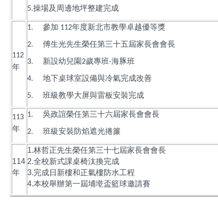
操場及周邊地坪整建完成
5.
參加
年度新北市教學卓越優等獎
1.
112
傅生光先生榮任第三十五屆家長會會長
2.
112
新設幼兒園
歲專班
海豚班
3.
2
-
年
地下桌球室設備與冷氣完成改善
4.
班級教學大屏與雷板安裝完成
5.
吳政誼榮任第三十六屆家長會會長
1.
113
年
班級安裝防焰遮光捲簾
2.
1.林哲正先生榮任第三十七屆家長會會長
114
2.全校新式課桌椅汰換完成
年
3.完成日新樓和正氣樓防水工程
4.本校舉辦第一屆埔墘盃籃球邀請賽