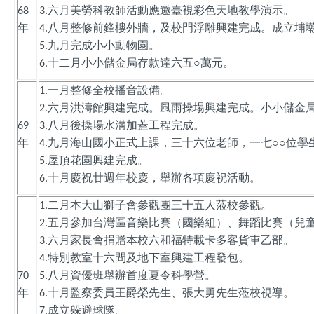
六月美勞科教師活動應邀臺視彩色天地教學演示。
68
3.
年
八月整修前鋒樓外牆，及校門浮雕興建完成。成立埔
4.
九月完成小小動物園。
5.
十二月小小儲金局存款達六五○萬元。
6.
一月整修全校播音設備。
1.
六月洪濤館興建完成。風雨操場興建完成。小小儲金
2.
八月後操場水溝加蓋工程完成。
69
3.
年
九月海山國小正式上課，三十六位老師，一七○○位學
4.
屋頂花園興建完成。
5.
十月慶祝廿週年校慶，舉辦各項慶祝活動。
6.
二月本大山獅子會參觀團三十五人蒞校參觀。
1.
五月參加台灣區音樂比賽（國樂組）、舞蹈比賽（兒
2.
六月家長會捐贈本校六和福特載卡多客貨車乙部。
3.
特別教室十六間及地下室興建工程發包。
4.
八月資優班舉辦首度夏令科學營。
70
5.
年
十月監察委員王爵榮先生、張大勇先生蒞校視導。
6.
成立躲避球隊。
7.