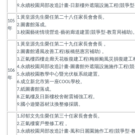
永續校園局部改造計畫
日新樓外遮陽設施工程
競爭型
9.
-
(
黃皇源先生榮任第二十八任家長會會長。
1.
105
圖書館落成。
2.
年
校園藝術情境營造
藝術廊道建置
競爭型
教育局補助
3.
-
(
-
)
黃皇源先生榮任第二十九任家長會會長
。
1.
圖書館通風改善工程
板橋慈惠宮補助
。
2.
(
)
正氣樓四樓走廊天花板復建工程
梅姬颱風災損復建工
3.
(
永續校園局部改造計畫
圖書館外遮陽設施施作工程
競
4.
-
(
106
永續校園教學中心暨光伏板系統建置。
5.
年
成立新北市第一座
學校。
6.
COOL
紙圖書館落成。
7.
正氣樓及日新樓校舍耐震補強工程。
8.
國小遊樂器材汰換整修採購。
9.
邱郁文先生榮任第三十任家長會會長。
1.
正氣樓窗戶整修工程
。
2.
永續校園局部改造計畫
風和日麗園施作工程
競爭型
3.
-
(
-