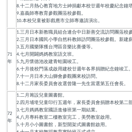
十二月熱心教育地方士紳捐獻本校廿週年校慶紀念鐘
8.
嘉義師專教育參觀團蒞校參觀。
9.
本校兒童被影戲應市立師專邀請演出。
10.
三月日本新教職員組合連合中日新善交流訪問團蒞校
1.
三月日本國民小學自然科教師訪問團蒞校參觀。新建
2.
五月國樂隊獲台灣區音樂比賽優等。
3.
七月開闢媽媽教室語文班。
71
4.
年
九月懷德池改建青蛙園竣工。
5.
十月後校門落成啟用建校廿週年各界捐贈紀念鐘竣工
6.
十一月日本大山獅會參觀團來校訪問。
7.
十二月家長委員會改選曾隆一先生當選第五任會長。
8.
二月籌設兒童圖書館。
1.
四月埔墘兒童印行五週年，家長委員會捐贈本校第二
2.
七月媽媽教室國語進修班第一期結業。
3.
72
八月專科教室二樓教室完工，美勞教室啟用。
4.
年
十月小小圖書館，新型開架式圖書館啟用。
5.
十一月本校舞蹈教育實驗班正式成立。