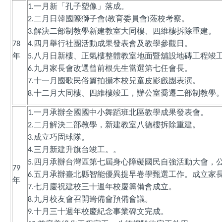
一月新「孔子塑像」落成。
1.
二月日韓國際獅子會
教育委員會
蒞校考察。
2.
(
)
解決二部制教學新建教室大同樓、四維樓拆除重建。
3.
四月舉行社團活動成果發表會及教學參觀日。
78
4.
年
八月日新樓、正氣樓整體教室地面暨舖設地磚工程竣
5.
九月家長會改選曾前根先生當選第七任會長。
6.
十一月國歌民俗篇拍攝本校兒童皮影戲團表演。
7.
十二月大同樓、四維樓竣工，辦公室喬遷二部制教學
8.
一月承辦全國國中小舞蹈班北區教學成果發表會。
1.
二月解決二部教學，新建教室八德樓拆除重建。
2.
成立巧固球隊。
3.
三月新建升旗台竣工。。
4.
四月承辦台灣區第七屆身心障礙國民自強活動大會，
5.
79
五月承辦臺北縣智能優異提早卷學甄選工作。成立家
6.
年
七月慶祝建校三十週年校慶籌備會成立。
7.
九月校友會召開籌備會預備會議。
8.
十月三十週年校慶紀念事業碑文完成。
9.