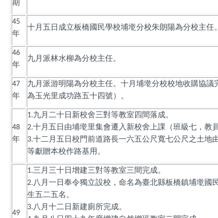
期
學校平面圖
45
十月五日成立板橋國民學校埔墘分校朱朗陽為分校主任
年
行政分機
46
九月派林水柳為分校主任。
交通位置
年
校歌
九月派游明陽為分校主任。十月埔墘分校校地收購協議
47
年
為玉光里成功路五十四號）。
門禁管理辦法
九月二十日新校舍三對等教室四間落成。
1.
反霸凌專線
十月五日由埔墘里集會遷入新校舍上課（班級七，教員
48
2.
年
十二月五日校門前道路長一六五公尺寬七公尺之土地
3.
等獻贈本校作路基用。
三月三十日增建三對等教室三間完成。
1.
八月一日奉令獨立設校，命名為臺北縣板橋鎮埔墘國
2.
生五二五名。
八月十二日新建廁所完成。
3.
49