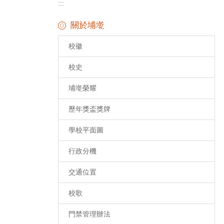
:::
關於埔墘
校徽
校史
埔墘榮耀
歷年獎盃獎牌
學校平面圖
行政分機
交通位置
校歌
門禁管理辦法