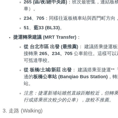
265 (區/夜/經中央路)
：班次最密集，連結板
車）。
234
、
705
：同樣往返板橋車站與西門町方向
51
、
藍33 (BL33)
。
捷運轉乘建議 (MRT Transfer)
：
從 台北市區 出發 (最推薦)
： 建議搭乘捷運板
接轉乘
265、234、705
公車前往。這樣可以避
可抵達學校。
從 板橋/土城/新莊 出發
： 建議搭乘至捷運**
邊的
板橋公車站 (Banqiao Bus Station)
，
站。
注意：捷運新埔站雖然直線距離較近，但轉
行或搭乘班次較少的公車），故較不推薦。
3. 走路 (Walking)