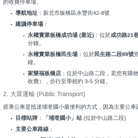
的收費停車場。
導航地址
：新北市板橋區永豐街42-8號
建議停車場
：
永權實業板橋成功場 (最近)
：位於
成功路21
分鐘。
永權實業板橋民生場
：位於
民生路二段89號
鐘。
家樂福板橋店
：位於中山路二段，若您有購
收費），步行至學校約 3-5 分鐘。
2. 大眾運輸 (Public Transport)
搭乘公車是抵達埔墘國小最便利的方式，因為主要公車
目標站牌
：
「埔墘國小」站
(位於中山路二段)
主要公車路線
：