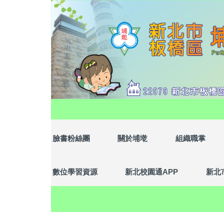
跳
到
主
要
內
容
區
臉書粉絲團
關於埔墘
組織職掌
數位學習資源
新北校園通APP
新北