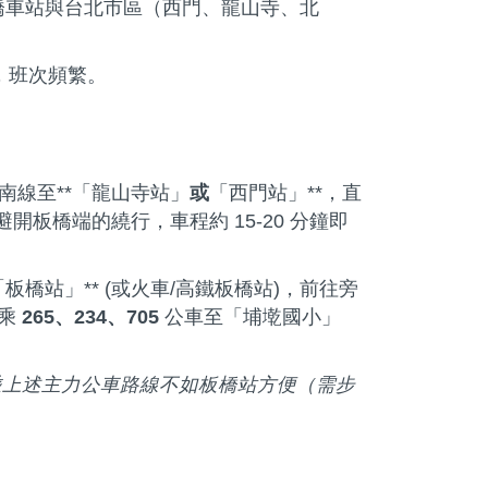
橋車站與台北市區（西門、龍山寺、北
，班次頻繁。
南線至**「龍山寺站」
或
「西門站」**，直
開板橋端的繞行，車程約 15-20 分鐘即
「板橋站」** (或火車/高鐵板橋站)，前往旁
轉乘
265、234、705
公車至「埔墘國小」
乘上述主力公車路線不如板橋站方便（需步