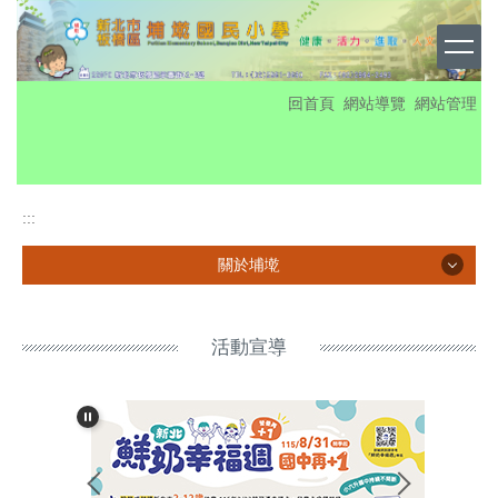
跳
到
主
要
:::
回首頁
網站導覽
網站管理
內
容
區
:::
關於埔墘
關於埔墘
活動宣導
校徽
校史
埔墘榮耀
歷年獎盃獎牌