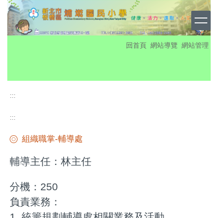
跳
到
主
要
:::
回首頁
網站導覽
網站管理
內
容
區
:::
:::
組織職掌-輔導處
輔導主任：林主任
分機：250
負責業務：
1. 統籌規劃輔導處相關業務及活動