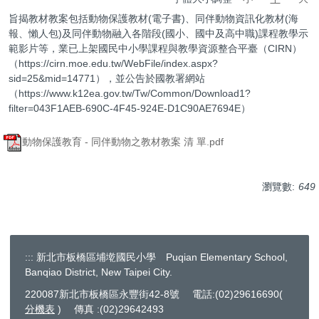
旨揭教材教案包括動物保護教材(電子書)、同伴動物資訊化教材(海
報、懶人包)及同伴動物融入各階段(國小、國中及高中職)課程教學示
範影片等，業已上架國民中小學課程與教學資源整合平臺（CIRN）
（https://cirn.moe.edu.tw/WebFile/index.aspx?
sid=25&mid=14771），並公告於國教署網站
（https://www.k12ea.gov.tw/Tw/Common/Download1?
filter=043F1AEB-690C-4F45-924E-D1C90AE7694E）
動物保護教育 - 同伴動物之教材教案 清 單.pdf
瀏覽數:
649
:::
新北市板橋區埔墘國民小學 Puqian Elementary School,
Banqiao District, New Taipei City.
220087新北市板橋區永豐街42-8號 電話:(02)29616690(
分機表
) 傳真 :(02)29642493