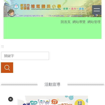
跳
到
主
要
:::
回首頁
網站導覽
網站管理
內
容
區
:::
搜尋
活動宣導