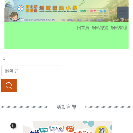
跳
到
主
要
:::
回首頁
網站導覽
網站管理
內
容
區
:::
搜尋
活動宣導