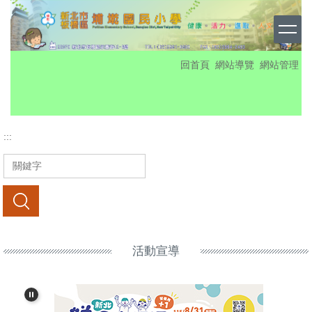
跳
到
主
要
:::
回首頁
網站導覽
網站管理
內
容
區
:::
搜尋
活動宣導