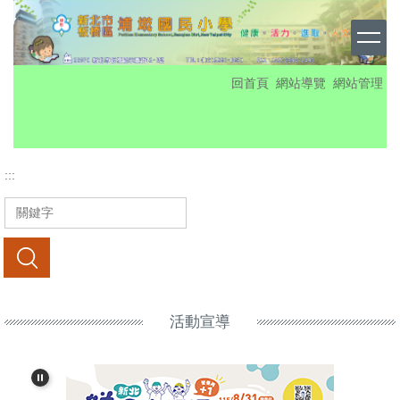
跳
到
主
要
:::
回首頁
網站導覽
網站管理
內
容
區
:::
搜尋
活動宣導