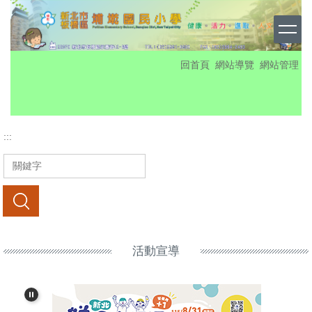
跳
到
主
要
:::
回首頁
網站導覽
網站管理
內
容
區
:::
搜尋
活動宣導